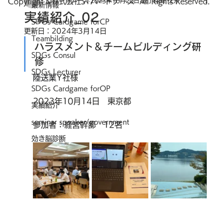
Copyright ©株式会社STパートナーズ All Rights Reserved.
STパートナーズ
2023年10月20日
読了時間: 2分
最新情報
実績紹介_02
SDGs Cardgame forCP
更新日：
2024年3月14日
Teambilding
ハラスメント＆チームビルディング研
SDGs Consul
修
SDGs Lecturer
陸送業
Y社様
SDGs Cardgame forOP
2023年10月14日　東京都
実績紹介
seminar speaker/government
​参加者：経営幹部　12名
効き脳診断