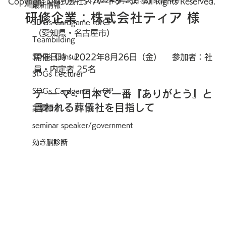
Copyright ©株式会社STパートナーズ All Rights Reserved.
STパートナーズ
2022年8月26日
読了時間: 4分
最新情報
研修企業：株式会社ティア 様
SDGs Cardgame forCP
（
愛知県・名古屋市
）
Teambilding
SDGs Consul
開催日時：2022年8月26日（金）　 参加者：社
員・内定者
 25名
SDGs Lecturer
SDGs Cardgame forOP
​テ ー マ：日本で一番『ありがとう』と
言われる葬儀社を目指して
実績紹介
seminar speaker/government
効き脳診断