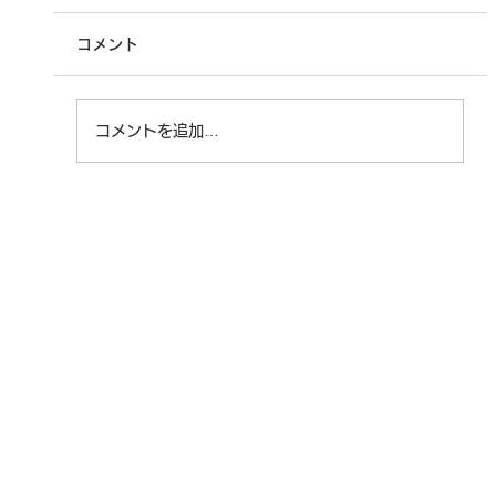
コメント
コメントを追加…
第１回なかのSDGsパートナー交流会 講
師