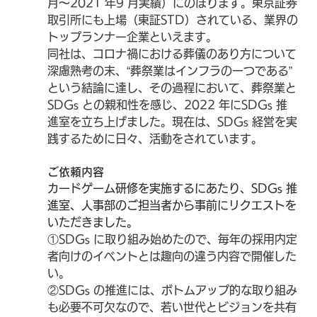
月～2021 年9 月実績）にのぼります。東京証券
取引所にも上場（東証STD）されている、業界の
トップランナー企業といえます。
同社は、コロナ禍における葬儀のあり方について
深慮熟考の末、“葬祭業はインフラの一つである” 
という結論に達し、その過程において、葬祭業と
SDGs との親和性を感じ、2022 年にSDGs 推
進室を立ち上げました。現在は、SDGs 経営を実
践するために日々、活動をされています。
ご依頼内容
カードゲーム研修を実施するにあたり、SDGs 推
進室、人事部のご担当者から事前にリクエストを
いただきました。
①SDGs に取り組み始めたので、毎年の採用内定
者向けのイベントとは趣向の違う内容で開催した
い。
②SDGs の推進には、ボトムアップ的な取り組み
も必要不可欠なので、若い世代とビジョンを共有