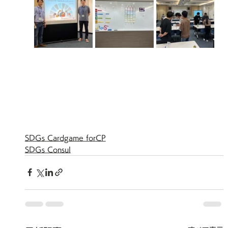
SDGs Cardgame forCP
SDGs Consul