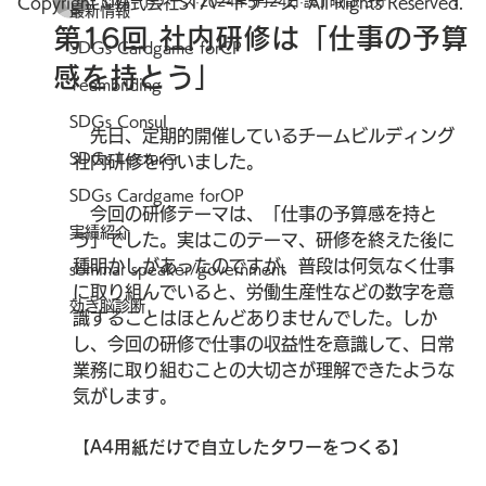
Copyright ©株式会社STパートナーズ All Rights Reserved.
STパートナーズ
2024年5月24日
読了時間: 3分
最新情報
第16回 社内研修は「仕事の予算
SDGs Cardgame forCP
感を持とう」
Teambilding
SDGs Consul
　先日、定期的開催しているチームビルディング
SDGs Lecturer
社内研修を行いました。
SDGs Cardgame forOP
　今回の研修テーマは、「仕事の予算感を持と
実績紹介
う」でした。実はこのテーマ、研修を終えた後に
種明かしがあったのですが、普段は何気なく仕事
seminar speaker/government
に取り組んでいると、労働生産性などの数字を意
効き脳診断
識することはほとんどありませんでした。しか
し、今回の研修で仕事の収益性を意識して、日常
業務に取り組むことの大切さが理解できたような
気がします。
【A4用紙だけで自立したタワーをつくる】